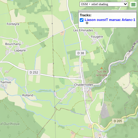
Tracks:
Liason ouestT marsac Arlanc-1