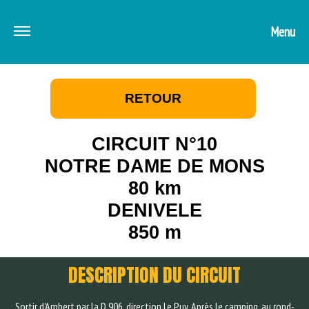
Menu
RETOUR
CIRCUIT N°10
NOTRE DAME DE MONS
80 km
DENIVELE
850 m
DESCRIPTION DU CIRCUIT
Sortir d'Ambert par la D 906, direction Le Puy. Après le camping, au rond-