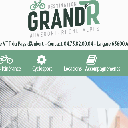
e VTT du Pays d'Ambert - Contact 04.73.82.00.04 - La gare 63600 
s Itinérance
Cyclosport
Locations - Accompagnements