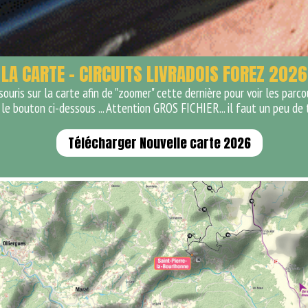
LA CARTE - CIRCUITS LIVRADOIS FOREZ 2026
ouris sur la carte afin de "zoomer" cette dernière pour voir les parco
le bouton ci-dessous ... Attention GROS FICHIER... il faut un peu de 
Télécharger Nouvelle carte 2026